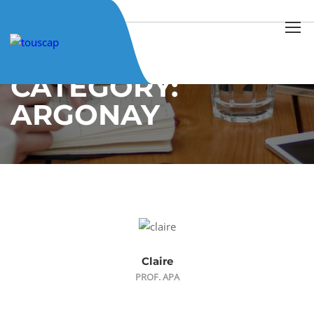
Home
Our Team
Argonay
CATEGORY:
ARGONAY
Claire
PROF. APA