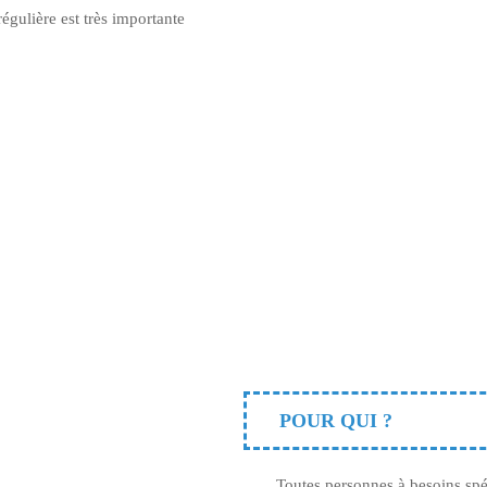
égulière est très importante
POUR QUI ?
Toutes personnes à besoins spé