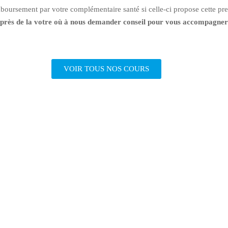
mboursement par votre complémentaire santé si celle-ci propose cette pre
r auprès de la votre où à nous demander conseil pour vous accompagne
VOIR TOUS NOS COURS
CONTACTEZ-NOUS
estion ? Une demande de devis ? Contactez-nous pour plus d'informati