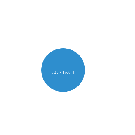
 (0)6 10 75 58 80
contact@touscap.
CONTACT