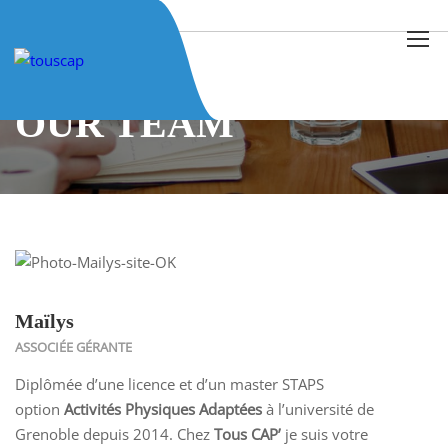
Home
Our Team
Maïlys
OUR TEAM
Maïlys
ASSOCIÉE GÉRANTE
Diplômée d’une licence et d’un master STAPS
option
Activités Physiques Adaptées
à l’université de
Grenoble depuis 2014. Chez
Tous CAP’
je suis votre