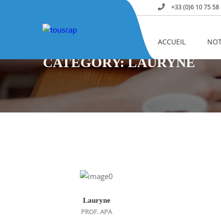
+33 (0)6 10 75 58
Home
Our Team
Particulier
Lauryne
ACCUEIL
NOT
CATEGORY: LAURYNE
Lauryne
PROF. APA