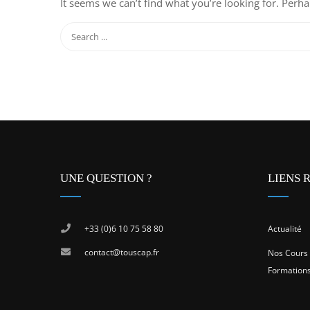
It seems we can’t find what you’re looking for. Perh
UNE QUESTION ?
LIENS 
+33 (0)6 10 75 58 80
Actualité
contact@touscap.fr
Nos Cours
Formation