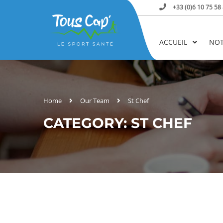
+33 (0)6 10 75 58
ACCUEIL
NOT
Home
Our Team
St Chef
CATEGORY: ST CHEF