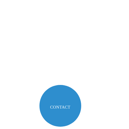
CONTACTEZ-NOUS
estion ? Une demande de devis ? Contactez-nous pour plus d'informati
 (0)6 10 75 58 80
contact@touscap.
CONTACT